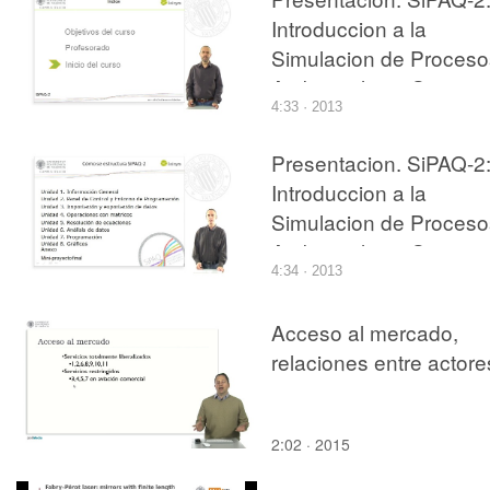
Introduccion a la
Simulacion de Proceso
Ambientales y Quimico
4:33 · 2013
con Matlab? y Scilab?
Presentacion. SiPAQ-2
Introduccion a la
Simulacion de Proceso
Ambientales y Quimico
4:34 · 2013
con Matlab? y Scilab?
Acceso al mercado,
relaciones entre actore
2:02 · 2015