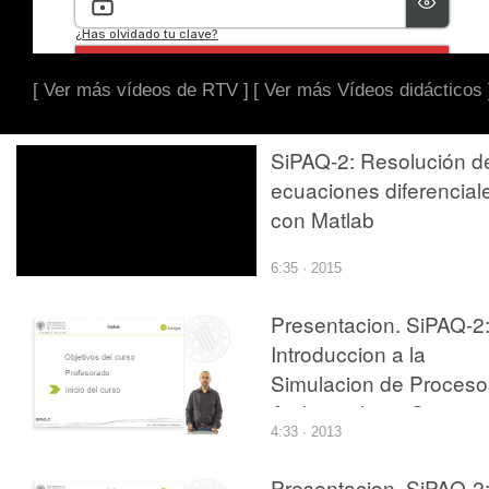
[ Ver más vídeos de RTV ]
[ Ver más Vídeos didácticos 
SiPAQ-2: Resolución d
ecuaciones diferencial
con Matlab
6:35 · 2015
Presentacion. SiPAQ-2
Introduccion a la
Simulacion de Proceso
Ambientales y Quimico
4:33 · 2013
con Matlab? y Scilab?
Presentacion. SiPAQ-2