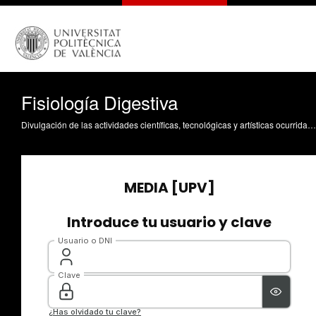
Fisiología Digestiva
Divulgación de las actividades científicas, tecnológicas y artísticas ocurridas en los tres campus de la UPV