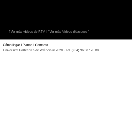
[ Ver más vídeos de RTV ]
[ Ver más Vídeos didácticos ]
Cómo llegar
I
Planos
I
Contacto
Universitat Politècnica de València © 2020 · Tel. (+34) 96 387 70 00