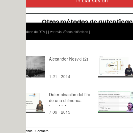
ídeos de RTV ]
[ Ver más Vídeos didácticos ]
Alexander Nesvki (2)
Ingeniería
aeroportuar
Servidumb
1:21 · 2014
4:54 · 202
radioeléctri
en)
Determinación del tiro
Regresión l
de una chimenea
centrado, 
industrial
pesudoinve
7:09 · 2015
9:14 · 202
modelo de 
anos
I
Contacto