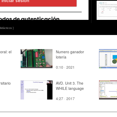
idácticos ]
oral: el
Numero ganador
lotería
0:10 · 2021
sitario
AVD. Unit 3. The
WHILE language
4:27 · 2017
ión