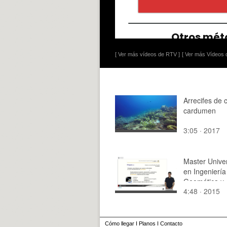
[ Ver más vídeos de RTV ]
[ Ver más Vídeos d
Arrecifes de c
cardumen
3:05 · 2017
Master Univer
en Ingeniería
Geomática y
4:48 · 2015
Geoinformac
Cómo llegar
I
Planos
I
Contacto