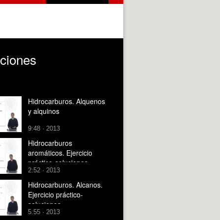
uciones
Hidrocarburos. Alquenos
y alquinos
9:48 · 2013
Hidrocarburos
aromáticos. Ejercicio
práctico-soluciones
2:52 · 2013
Hidrocarburos. Alcanos.
Ejercicio práctico-
soluciones
5:55 · 2013