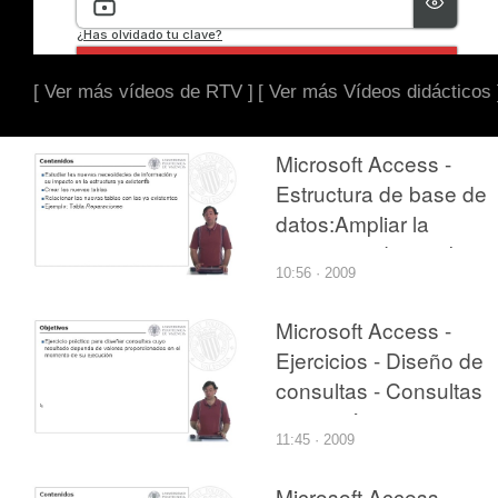
[ Ver más vídeos de RTV ]
[ Ver más Vídeos didácticos 
Microsoft Access -
Estructura de base de
datos:Ampliar la
estructura de una base
10:56 · 2009
de datos
Microsoft Access -
Ejercicios - Diseño de
consultas - Consultas
con parámetros
11:45 · 2009
Microsoft Access -