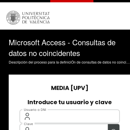
Microsoft Access - Consultas de
datos no coincidentes
Descripción del proceso para la definiciÓn de consultas de datos no coincidentes usando un asistente. Estas consultas nos permiten averiguar diferencias de información entre dos tablas de datos Braquehais Acero, V. (2008). Microsoft Access - Consultas de datos no coincidentes. https://riunet.upv.es/handle/10251/921