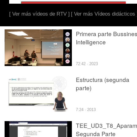
[ Ver más vídeos de RTV ]
[ Ver más Vídeos didácticos 
Primera parte Bussine
Intelligence
72:42 · 2023
Estructura (segunda
parte)
7:24 · 2013
TEE_UD3_T8_Aparam
Segunda Parte