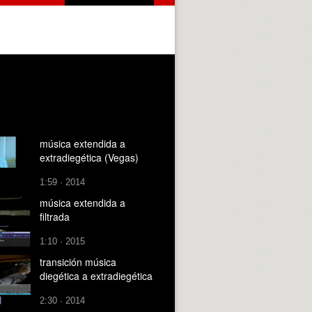
música extendida a
extradiegética (Vegas)
1:59 · 2014
música extendida a
filtrada
1:10 · 2015
transición música
diegética a extradiegética
2:30 · 2014