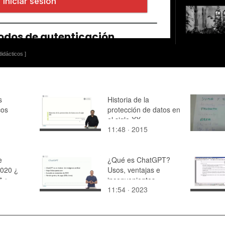
idácticos ]
s
Historia de la
cos
protección de datos en
el siglo XX
11:48 · 2015
e
¿Qué es ChatGPT?
2020 ¿
Usos, ventajas e
7 ¿
inconvenientes
11:54 · 2023
 11