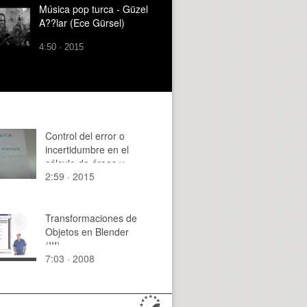
Música pop turca - Güzel
A??lar (Ece Gürsel)
4:50 · 2015
Control del error o
incertidumbre en el
cálculo de áreas y
2:59 · 2015
volúmenes-15
Transformaciones de
Objetos en Blender
(III)
7:03 · 2008