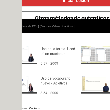
ídeos de RTV ]
[ Ver más Vídeos didácticos ]
Uso de la forma 'Used
Lectura y V
to' en oraciones
Mallado Do
Plano con
5:37 · 2009
19:43 · 20
Mathematic
Uso de vocabulario
Principios 
nuevo - Adjetivos
reglas para
ejecución 
8:54 · 2009
10:50 · 20
campañas 
comunicac
aerolíneas
anos
I
Contacto