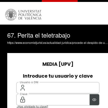
67. Perita el teletrabajo
https://www.economistjurist.es/actualidad-juridica/procede-el-despido-de-un-teletrabajador-el-perito-informatico-corrobora-su-bajo-rendimiento/ Procede el despido de un teletrabajador: el perito informático corrobora su bajo rendimiento AEPD: https://www.aepd.es/prensa-y-comunicacion/blog/teletrabajo-y-pd-en-el-ambito-digital Teletrabajo y protección de datos en el ámbito digital