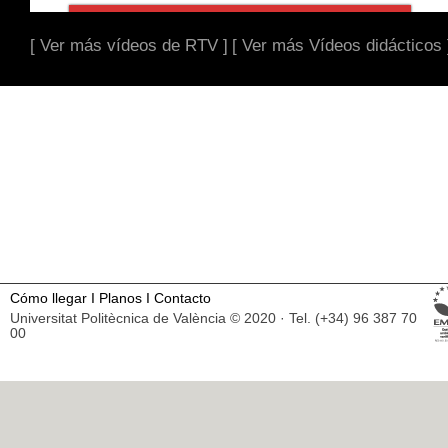
[ Ver más vídeos de RTV ]
[ Ver más Vídeos didácticos 
Cómo llegar
I
Planos
I
Contacto
Universitat Politècnica de València © 2020 · Tel. (+34) 96 387 70
00