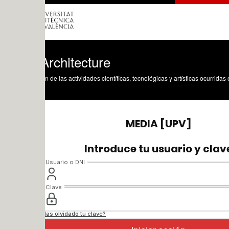
Architecture
n de las actividades científicas, tecnológicas y artísticas ocurridas en los tres cam