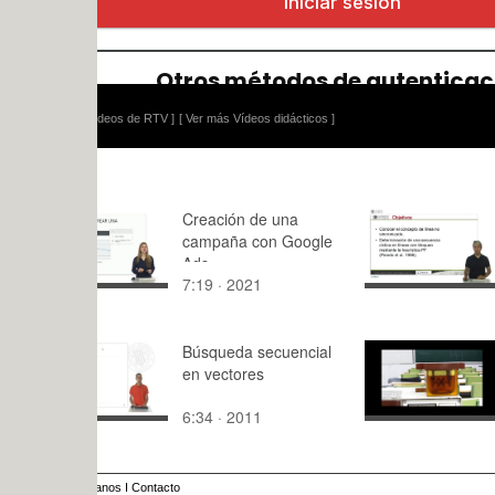
ídeos de RTV ]
[ Ver más Vídeos didácticos ]
Creación de una
Heurística
campaña con Google
secuencias 
Ads
con bloque
7:19 · 2021
10:52 · 20
Búsqueda secuencial
Comprobaci
en vectores
dieléctrica
materiales 
6:34 · 2011
10:45 · 20
anos
I
Contacto