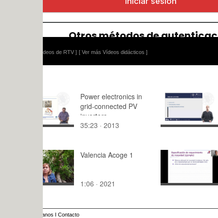
ídeos de RTV ]
[ Ver más Vídeos didácticos ]
Power electronics in
Procesos 
grid-connected PV
Obtención 
inverters
Materiales
35:23 · 2013
13:25 · 20
Poliméricos
Poliadición
Valencia Acoge 1
SSC - IEC 
Diseño,
implementa
1:06 · 2021
36:52 · 20
validación
anos
I
Contacto