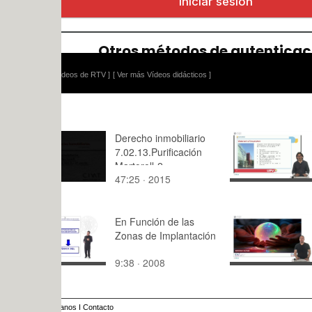
ídeos de RTV ]
[ Ver más Vídeos didácticos ]
Derecho inmobiliario
Kinematics 
7.02.13.Purificación
An exampl
Martorell-2
of their cal
47:25 · 2015
8:,0 · 2024
En Función de las
Neuro y C
Zonas de Implantación
04_Predicc
afectiva_Pa
9:38 · 2008
4:06 · 202
anos
I
Contacto