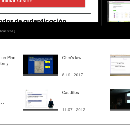
idácticos ]
 un Plan
Ohm's law I
ión y
8:16 · 2017
.
Caudillos
es.
11:07 · 2012
periódica