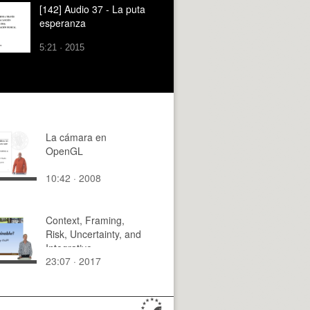
[142] Audio 37 - La puta
esperanza
5:21 · 2015
La cámara en
OpenGL
10:42 · 2008
Context, Framing,
Risk, Uncertainty, and
Integrative
23:07 · 2017
Approaches to
Complex Sustainability
problems.