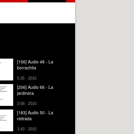
[156] Audio 48 - La
borrachita
5:35 · 2015
[206] Audio 66 - La
jardinera
3:58 · 2015
[183] Audio 50 - La
retirada
3:43 · 2015