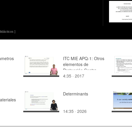
idácticos ]
ametros
ITC MIE APQ-1: Otros
elementos de
Protección Contra
4:35 · 2017
Incendios (Arts. 29-31)
Determinants
ateriales
14:35 · 2026