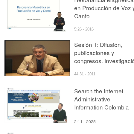
en Producción de Voz 
Canto
5:26 · 2016
Sesión 1: Difusión,
publicaciones y
congresos. Investigaci
académica en áreas d
44:31 · 2011
práctica proyectual y s
divulgación
Search the Internet.
Administrative
Information Colombia
2:11 · 2025