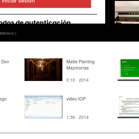
idácticos ]
- Don
Matte Painting
Mazmorras
0:10 · 2014
iego
video IOP
1:36 · 2014