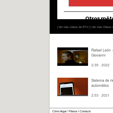
[ Ver más vídeos de RTV ]
[ Ver más Vídeos d
Rafael León 
Giovanni
2:39 · 2022
Sistema de r
automático
2:53 · 2021
Cómo llegar
I
Planos
I
Contacto