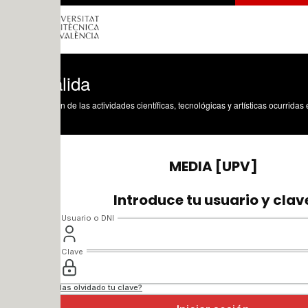
lida
n de las actividades científicas, tecnológicas y artísticas ocurridas en los tres cam