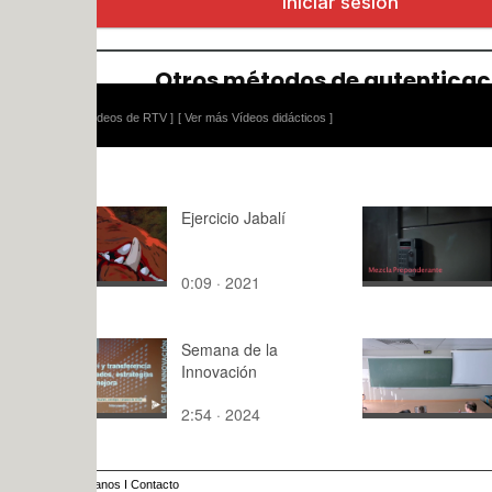
ídeos de RTV ]
[ Ver más Vídeos didácticos ]
Ejercicio Jabalí
Mezcla Pr
0:09 · 2021
1:19 · 202
Semana de la
PROBLEMA
Innovación
entacion
2:54 · 2024
180:53 · 2
anos
I
Contacto