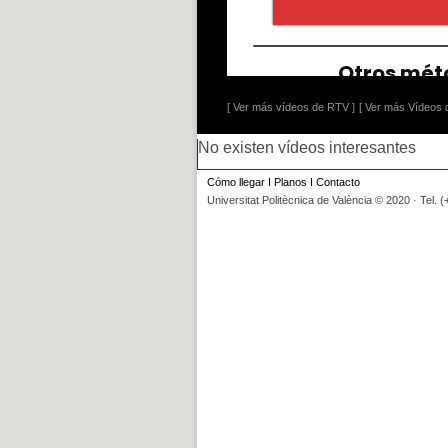
[ Ver más vídeos de RTV ]
[ Ver más Vídeos d
No existen vídeos interesantes
Cómo llegar
I
Planos
I
Contacto
Universitat Politècnica de València © 2020 · Tel. 