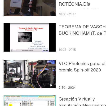
ROTÉCNIA.Día
Internacional del Núme
48:30 · 2017
Pi
TEOREMA DE VASCH
BUCKINGHAM (T. de P
10:27 · 2015
VLC Photonics gana el
premio Spin-off 2020
2:30 · 2024
Creación Virtual y
Simulación Mecanismo