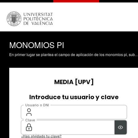
MONOMIOS PI
En primer lugar se plantea el campo de aplicación de los monomios pi, subrayando la importancia de los mismos. Se establece su definición, remarcando las características de dimensionalidad nula e independencia. Para clarificar las mismas se ponen ejemplos y contraejemplos de ellas. Se concluye planteando de nuevo su definición. Riera Guasp, J.; Gómez Tejedor, JA.; Ardid Ra