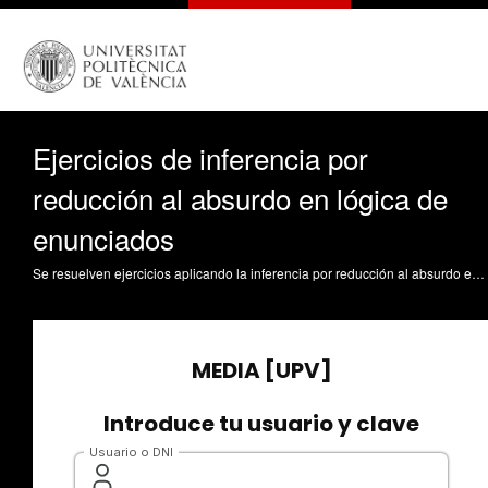
Ejercicios de inferencia por
reducción al absurdo en lógica de
enunciados
Se resuelven ejercicios aplicando la inferencia por reducción al absurdo en lógica de enunciados. Se utiliza, además de las leyes y reglas de inferencia, las propiedades boolenas y las equivalencias más habituales. Jordan Lluch, C. (2023). Ejercicios de inferencia por reducción al absurdo en lógica de enunciados. https://riunet.upv.es/handle/10251/193822 DER