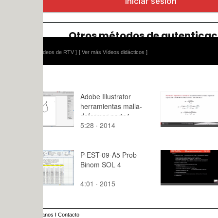
ídeos de RTV ]
[ Ver más Vídeos didácticos ]
Adobe Illustrator
Psicromertr
herramientas malla-
conceptos 
deformar parte1
5:28 · 2014
10:41 · 20
P-EST-09-A5 Prob
JARDI DEL
Binom SOL 4
TURIA_VI
GARCIA_T1
4:01 · 2015
125:57 · 2
anos
I
Contacto