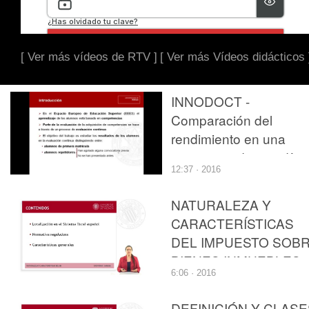
[ Ver más vídeos de RTV ]
[ Ver más Vídeos didácticos 
INNODOCT -
Comparación del
rendimiento en una
asignatura de estadísti
12:37 · 2016
de los alumnos de
primera matrícula y
NATURALEZA Y
repetidores
CARACTERÍSTICAS
DEL IMPUESTO SOB
BIENES INMUEBLES
6:06 · 2016
(IBI)
DEFINICIÓN Y CLASE