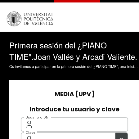
Primera sesión del ¿PIANO
TIME".Joan Vallés y Arcadi Valiente.
Os invitamos a participar en la primera sesión del ¿PIANO TIME", una iniciativa conjunta de la ETSA y la ETSIAMN destinada a promover la cultura musical en nuestra comunidad universitaria. Cada sesión se estructura en una primera parte de actuación espontánea de alumnos y personal universitario, seguida de un mini-concierto a cargo de un artista invitado. En esta ocasión contaremos con la presencia de Joan Vallés y Arcadi Valiente, destacados representantes de la Nova Cançó, y referentes en nuestro país de la Chanson Française. Jueves 9 de junio, de 12:00 a 13:00 Aula Magna de la ETSA, Edificio 2F