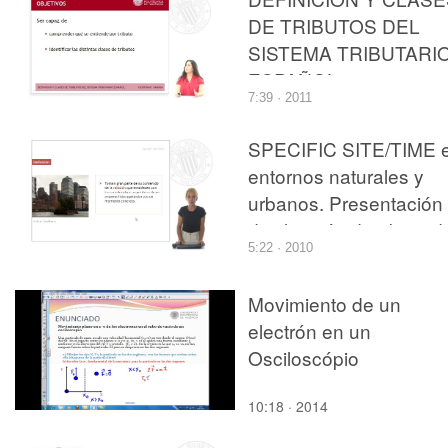
DE TRIBUTOS DEL
SISTEMA TRIBUTARI
ESPAÑOL
7:39 · 2011
SPECIFIC SITE/TIME 
entornos naturales y
urbanos. Presentación
divulgación de obras d
5:22 · 2010
arte
Movimiento de un
electrón en un
Osciloscópio
10:18 · 2014