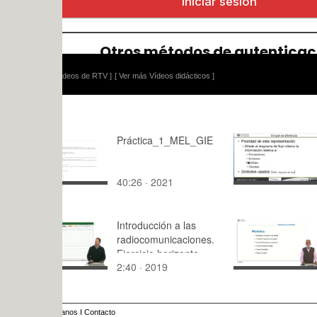
ídeos de RTV ]
[ Ver más Vídeos didácticos ]
Práctica_1_MEL_GIE
Tecnicas p
mejora de 
Diagrama 
40:26 · 2021
4:55 · 201
Introducción a las
Dynamics a
radiocomunicaciones.
Ejercicio horizonte
2:40 · 2019
5:38 · 201
radioeléctrico
anos
I
Contacto