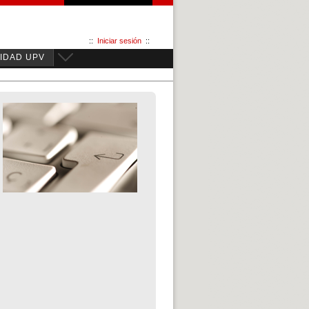
::
Iniciar sesión
::
IDAD UPV