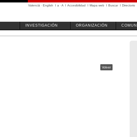
Valencià
·
English
I
a
·
A
I
Accesibilidad
I
Mapa web
I
Buscar
I
Directorio
INVESTIGACIÓN
ORGANIZACIÓN
COMUN
Volver