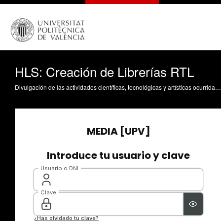
HLS: Creación de Librerías RTL
Divulgación de las actividades científicas, tecnológicas y artísticas ocurridas en los tres campus de la UPV