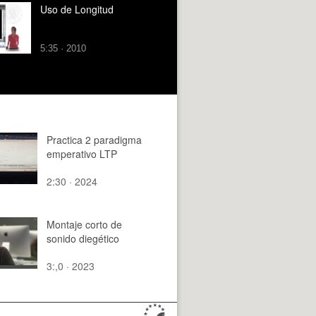
Uso de Longitud
5:35 · 2010
Practica 2 paradigma
emperativo LTP
2:30 · 2024
Montaje corto de
sonido diegético
3:,0 · 2023