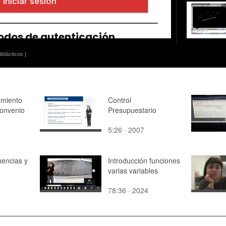
idácticos ]
amiento
Control
convenio
Presupuestario
5:26 · 2007
uencias y
Introducción funciones
varias variables
78:36 · 2024