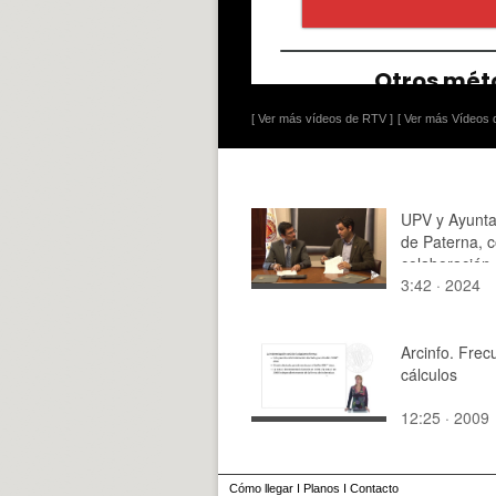
[ Ver más vídeos de RTV ]
[ Ver más Vídeos d
UPV y Ayunt
de Paterna, 
colaboración
3:42 · 2024
Arcinfo. Frec
cálculos
12:25 · 2009
Cómo llegar
I
Planos
I
Contacto