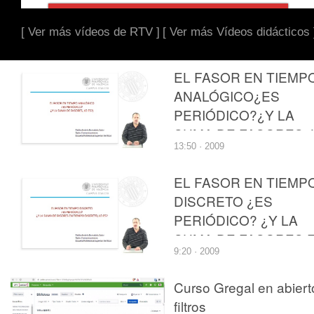
[ Ver más vídeos de RTV ]
[ Ver más Vídeos didácticos 
EL FASOR EN TIEMP
ANALÓGICO¿ES
PERIÓDICO?¿Y LA
SUMA DE FASORES, 
13:50 · 2009
ES?
EL FASOR EN TIEMP
DISCRETO ¿ES
PERIÓDICO? ¿Y LA
SUMA DE FASORES 
9:20 · 2009
TIEMPO DISCRETO, 
ES?
Curso Gregal en abiert
filtros