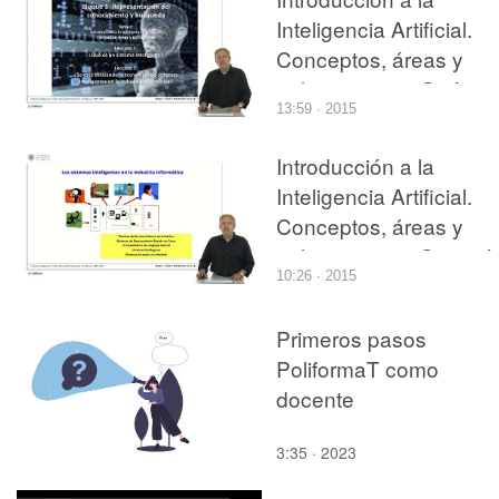
Inteligencia Artificial.
Conceptos, áreas y
aplicaciones. ¿Qué es
13:59 · 2015
sistema inteligente?
Introducción a la
Inteligencia Artificial.
Conceptos, áreas y
aplicaciones. ¿Se está
10:26 · 2015
utilizando la tecnología
de sistemas inteligente
Primeros pasos
en la industria
PoliformaT como
informática?
docente
3:35 · 2023