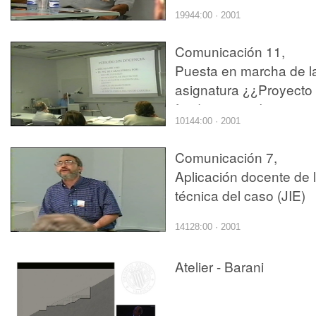
enseñanza para la
19944:00 · 2001
asignatura ¿¿Electróni
Analógica¿¿ impartida
Comunicación 11,
la EUITI de Valencia (J
Puesta en marcha de l
asignatura ¿¿Proyecto
fin de carrera I¿¿ para
10144:00 · 2001
informáticos (JIE)
Comunicación 7,
Aplicación docente de 
técnica del caso (JIE)
14128:00 · 2001
Atelier - Barani