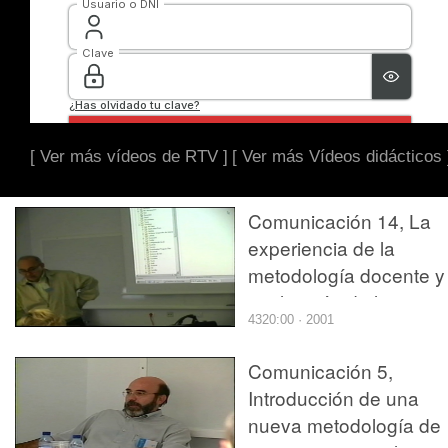
[ Ver más vídeos de RTV ]
[ Ver más Vídeos didácticos 
Comunicación 14, La
experiencia de la
metodología docente y
evaluación de la
4320:00 · 2001
asignatura ¿¿Mecánic
de rocas y túneles¿¿
Comunicación 5,
(JIE)
Introducción de una
nueva metodología de