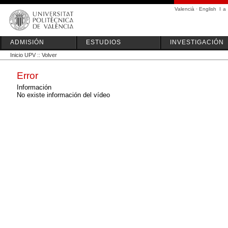
Valencià
·
English
I
a
ADMISIÓN
ESTUDIOS
INVESTIGACIÓN
Inicio UPV
::
Volver
Error
Información
No existe información del vídeo