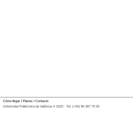
Cómo llegar
I
Planos
I
Contacto
Universitat Politècnica de València © 2020 · Tel. (+34) 96 387 70 00