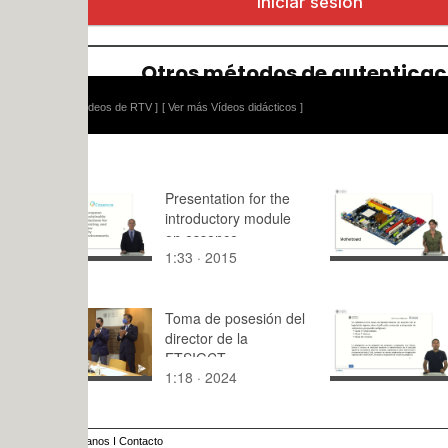
ídeos de RTV ]
[ Ver más Vídeos didácticos ]
Presentation for the
Personal c
introductory module
architectur
on essence
1:33 · 2015
8:59 · 201
Toma de posesión del
ITC MIE A
director de la
Conceptos
ETSIGCT
1:18 · 2024
4:32 · 201
anos
I
Contacto