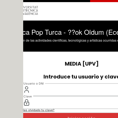
ca Pop Turca - ??ok Oldum (Ece Seçkin
n de las actividades científicas, tecnológicas y artísticas ocurridas en los tres cam