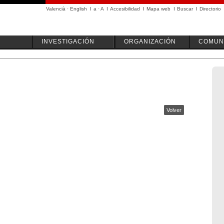
Valencià
·
English
I
a
·
A
I
Accesibilidad
I
Mapa web
I
Buscar
I
Directorio
INVESTIGACIÓN
ORGANIZACIÓN
COMUN
Volver