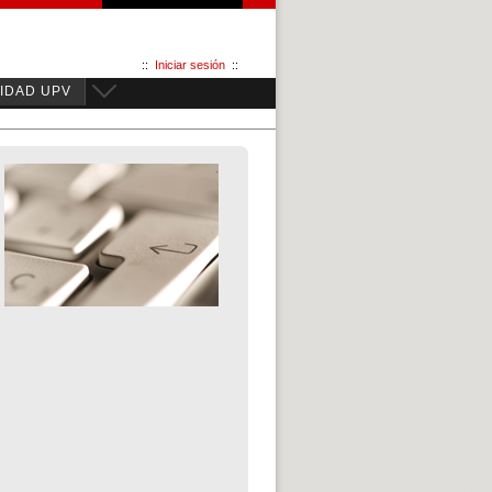
::
Iniciar sesión
::
IDAD UPV