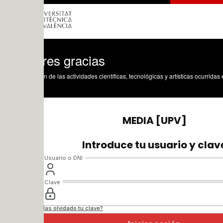
res gracias
n de las actividades científicas, tecnológicas y artísticas ocurridas en los tres cam