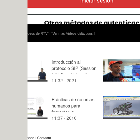
ídeos de RTV ]
[ Ver más Vídeos didácticos ]
Introducción al
El llagostí 
protocolo SIP (Session
Initiation Protocol)
11:32 · 2021
1:23 · 201
Prácticas de recursos
Simulación
humanos para
Lego Techn
fomentar la
con Cosmo
11:37 · 2010
10:21 · 20
implicación de los
10 de 24 -
empleados
anos
I
Contacto