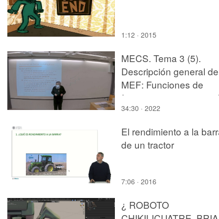
1:12 · 2015
MECS. Tema 3 (5).
Descripción general de
MEF: Funciones de
forma y convergencia d
34:30 · 2022
método
El rendimiento a la bar
de un tractor
7:06 · 2016
¿ ROBOTO
CHIKILICUATRE, BRI