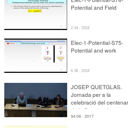
Potential and Field
2:34 · 2018
Elec-1-Potential-S75-
Potential and work
6:38 · 2018
JOSEP QUETGLAS.
Jornada per a la
celebració del centenar
de la Revolució russa
94:06 · 2017
(1917-2017). Tress
proyectes de Le