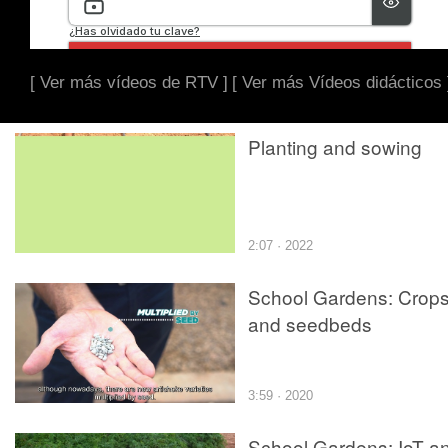
[ Ver más vídeos de RTV ]
[ Ver más Vídeos didácticos 
Planting and sowing
2:07 · 2022
School Gardens: Crop
and seedbeds
3:59 · 2020
School Gardens: IoT a