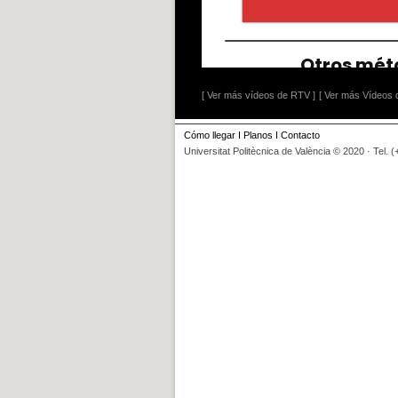
[ Ver más vídeos de RTV ]
[ Ver más Vídeos d
Cómo llegar
I
Planos
I
Contacto
Universitat Politècnica de València © 2020 · Tel. 