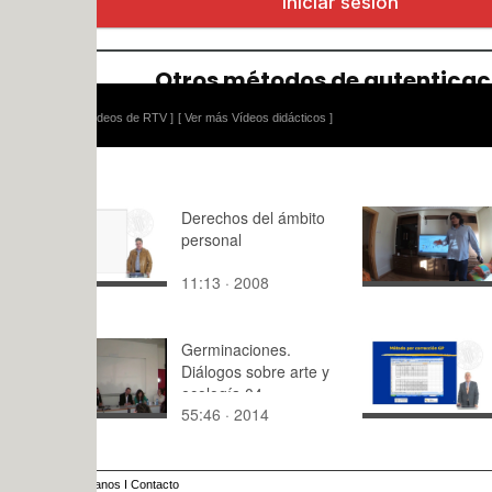
ídeos de RTV ]
[ Ver más Vídeos didácticos ]
Derechos del ámbito
Paper pres
personal
Luis Vallej
11:13 · 2008
9:41 · 201
Germinaciones.
Metodo po
Diálogos sobre arte y
Correcció
ecología 04
55:46 · 2014
3:46 · 200
anos
I
Contacto