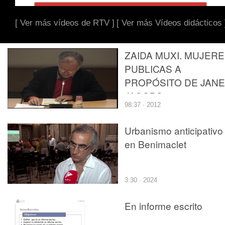
[ Ver más vídeos de RTV ]
[ Ver más Vídeos didácticos 
ZAIDA MUXI. MUJER
PUBLICAS A
PROPÓSITO DE JANE
JACOBS.... .
98:37 · 2012
Urbanismo anticipativo
en Benimaclet
3:30 · 2024
En informe escrito