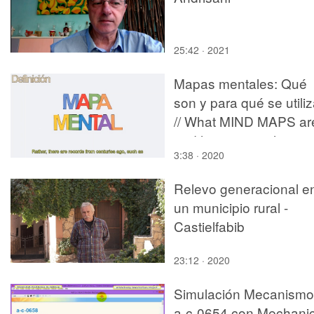
25:42 · 2021
Mapas mentales: Qué
son y para qué se utili
// What MIND MAPS ar
and how to use them
3:38 · 2020
Relevo generacional e
un municipio rural -
Castielfabib
23:12 · 2020
Simulación Mecanismo
a-c-0654 con Mechani