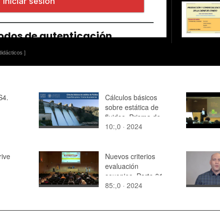
idácticos ]
S4.
Cálculos básicos
sobre estática de
fluidos. Prisma de
10:,0 · 2024
presiones
ive
Nuevos criterios
evaluación
sexenios_Parte 01
85:,0 · 2024