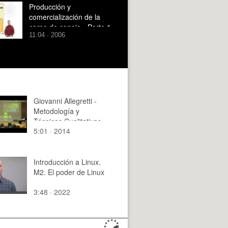
Producción y
comercialización de la
carne de conejo - Parte 1
11:04 · 2006
Giovanni Allegretti -
Metodología y
Técnicas Cualitativas
5:01 · 2014
de Investigación (parte
3 de 4)
Introducción a Linux.
M2. El poder de Linux
3:48 · 2022