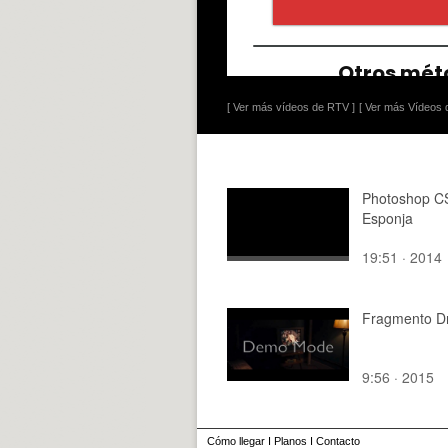
[ Ver más vídeos de RTV ]
[ Ver más Vídeos d
Photoshop C
Esponja
19:51 · 2014
Fragmento Dr
9:56 · 2015
Cómo llegar
I
Planos
I
Contacto