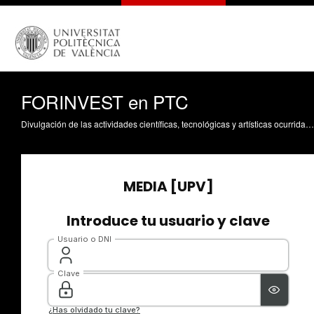
FORINVEST en PTC
Divulgación de las actividades científicas, tecnológicas y artísticas ocurridas en los tres campus de la UPV