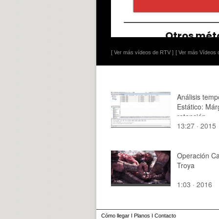
[ Ver más vídeos de RTV ]
[ Ver más Vídeos d
Análisis temp
Estático: Má
retención
13:27 · 2015
Operación Ca
Troya
1:03 · 2016
Cómo llegar
I
Planos
I
Contacto