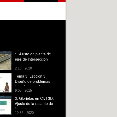
1. Ajuste en planta de
ejes de intersección
2:13 · 2020
Tema 3, Lección 3:
Diseño de problemas
basados en estados
9:09 · 2015
mediante SBR
3. Glorietas en Civil 3D.
Ajuste de la rasante de
los tramos
10:32 · 2020