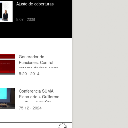
Ajuste de coberturas
8:07 · 2008
Generador de
Funciones. Control
externo de frecuencia
5:20 · 2014
Conferencia SUMA.
Elena orte + Guillermo
sevillano DISEÑO
75:12 · 2024
ECOSISTÉMICO.