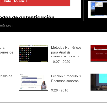
idácticos ]
oral
Métodos Numéricos
rgenes de
para Análisis
Estructural ¿ MN ¿
10:07 · 2020
2020 ¿ Clase 05 ¿
Tramo 10 de 14
ballo de
Lección 4 módulo 3
Recursos sonoros
9:26 · 2016