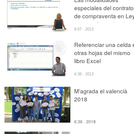
especiales del contrato
de compraventa en Le
3/2013, de 26 de julio,
9:07 · 2013
los contratos y otras
relaciones jurídicas
Referenciar una celda 
agrarias
otras hojas del mismo
libro Excel
4:38 · 2013
M'agrada el valencià
2018
6:36 · 2018