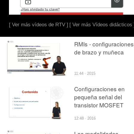
[ Ver más vídeos de RTV ]
[ Ver más Vídeos didácticos 
RMIs - configuraciones
de brazo y muñeca
11:44 · 2015
Configuraciones en
pequeña señal del
transistor MOSFET
12:48 · 2016
Las modalidades