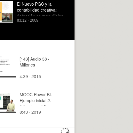
El Nuevo PGC y la
contabilidad creativa:
detección de maquillajes
83:12 · 2009
contables
[143] Audio 38 -
Millones
4:39 · 2015
MOOC Power BI.
Ejemplo inicial 2.
Primeros gráficos
8:43 · 2019