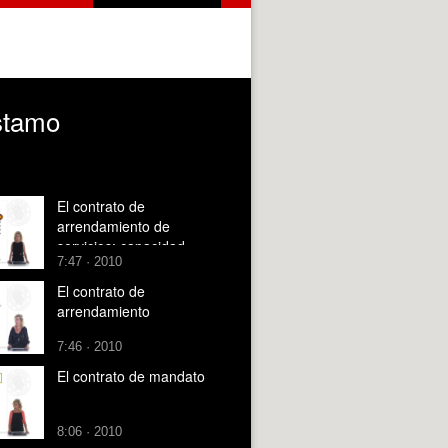
éstamo
El contrato de
arrendamiento de
servicios: capacidad,
7:47 · 2010
obligaciones del
arrendador y del
El contrato de
arrendatario, duración y
arrendamiento
extinción
7:46 · 2010
El contrato de mandato
8:06 · 2010