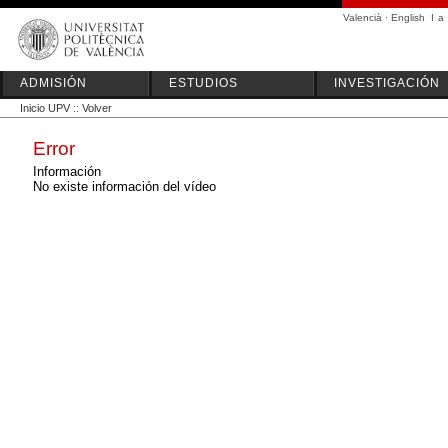
Valencià
·
English
I
a
ADMISIÓN
ESTUDIOS
INVESTIGACIÓN
Inicio UPV
::
Volver
Error
Información
No existe información del vídeo