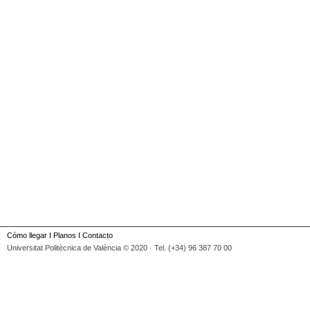
Cómo llegar
I
Planos
I
Contacto
Universitat Politècnica de València © 2020 · Tel. (+34) 96 387 70 00