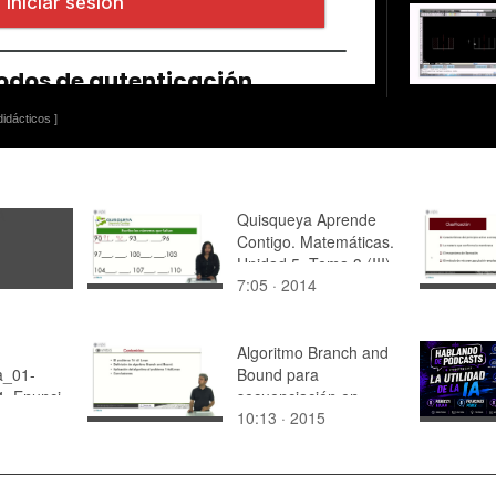
idácticos ]
Quisqueya Aprende
Contigo. Matemáticas.
Unidad 5. Tema 3 (III)
7:05 · 2014
Algoritmo Branch and
a_01-
Bound para
4_Enunci
secuenciación en
10:13 · 2015
configuraciones 1/ri
di/Lmax