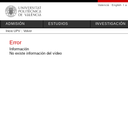
Valencià
·
English
I
a
ADMISIÓN
ESTUDIOS
INVESTIGACIÓN
Inicio UPV
::
Volver
Error
Información
No existe información del vídeo