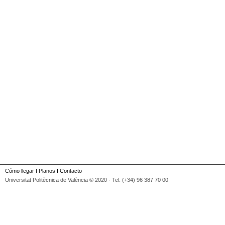
Cómo llegar
I
Planos
I
Contacto
Universitat Politècnica de València © 2020 · Tel. (+34) 96 387 70 00