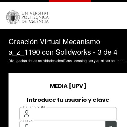
Creación Virtual Mecanismo
a_z_1190 con Solidworks - 3 de 4
Divulgación de las actividades científicas, tecnológicas y artísticas ocurridas en los tres campus de la UPV